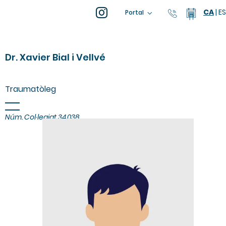
CA
|
ES
93 805 04
Calend
Portal
Dr. Xavier Bial i Vellvé
Traumatòleg
Núm. Col·legiat 34.038