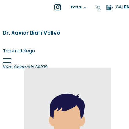
CA
|
ES
93 805 04 
Calenda
Portal
Dr. Xavier Bial i Vellvé
Traumatólogo
Núm. Colegiado 34.038