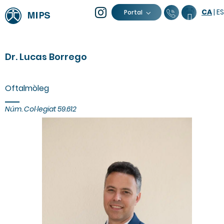
CA
|
ES
93 805 04
Calend
Portal
Dr. Lucas Borrego
Oftalmòleg
Núm. Col·legiat 59.612