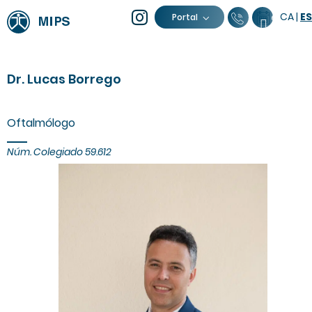
CA
|
ES
93 805 04 
Calenda
Portal
Dr. Lucas Borrego
Oftalmólogo
Núm. Colegiado 59.612