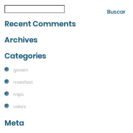
| Fes la teva cerca
Buscar
Buscar
Recent Comments
Archives
Categories
govern
manifest
mips
valors
Meta