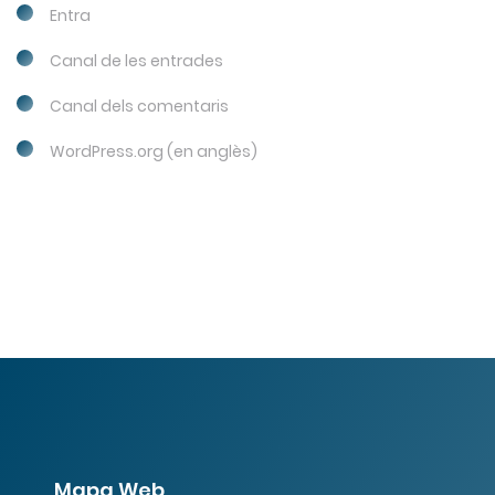
Entra
Canal de les entrades
Canal dels comentaris
WordPress.org (en anglès)
Mapa Web