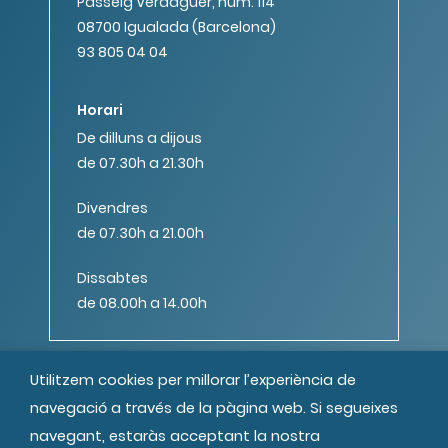
Passeig Verdaguer, núm. 114
08700 Igualada (Barcelona)
93 805 04 04
Horari
De dilluns a dijous
de 07.30h a 21.30h
Divendres
de 07.30h a 21.00h
Dissabtes
de 08.00h a 14.00h
Utilitzem cookies per millorar l’experiència de
navegació a través de la pàgina web. Si segueixes
navegant, estaràs acceptant la nostra
© MIPS Fundació Privada, 2019