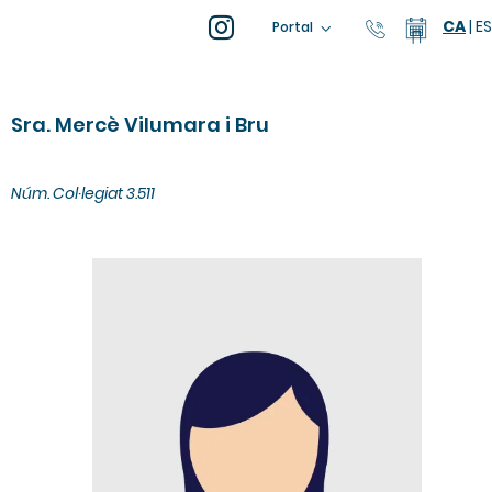
CA
|
ES
93 805 04
Calend
Portal
Sra. Mercè Vilumara i Bru
Núm. Col·legiat
3.511