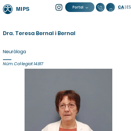
CA
|
ES
93 805 04
Calend
Portal
Dra. Teresa Bernal i Bernal
Neuròloga
Núm.
Col·legiat
14.917