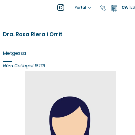
CA
|
ES
93 805 04
Calend
Portal
Dra. Rosa Riera i Orrit
Metgessa
Núm. Col·legiat
18.176