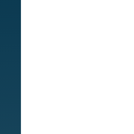
Mapa We
MIPS
Quadre de serveis
Serveis
Obra social