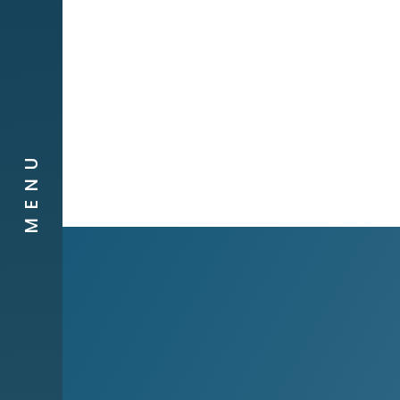
Companyies
Contacte
MENU
Canal de
Denúncies