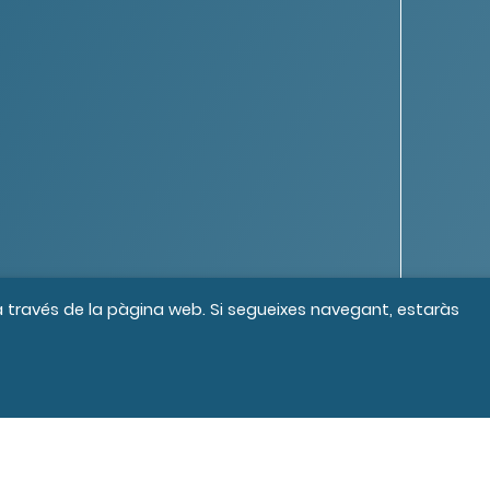
 a través de la pàgina web. Si segueixes navegant, estaràs
s els drets reservats
Crèdits