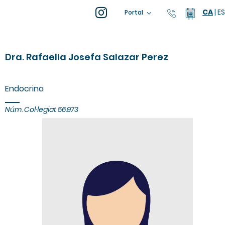
CA
|
ES
93 805 04
Calend
Portal
Dra. Rafaella Josefa Salazar Perez
Endocrina
Núm. Col·legiat 56.973