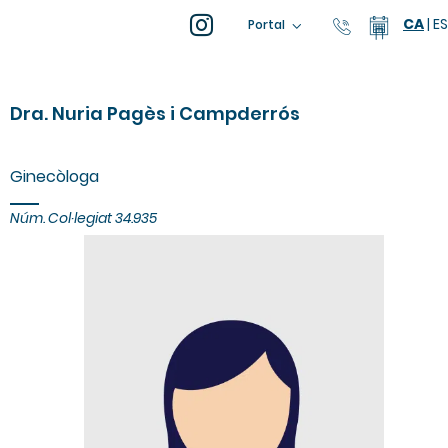
CA
|
ES
93 805 04
Calend
Portal
Dra. Nuria Pagès i Campderrós
Ginecòloga
Núm. Col·legiat
34.935