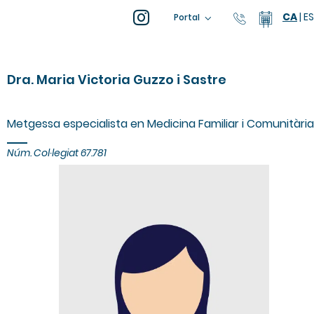
CA
|
ES
93 805 04
Calend
Portal
Dra. Maria Victoria Guzzo i Sastre
Metgessa especialista en Medicina Familiar i Comunitària
Núm. Col·legiat 67.781