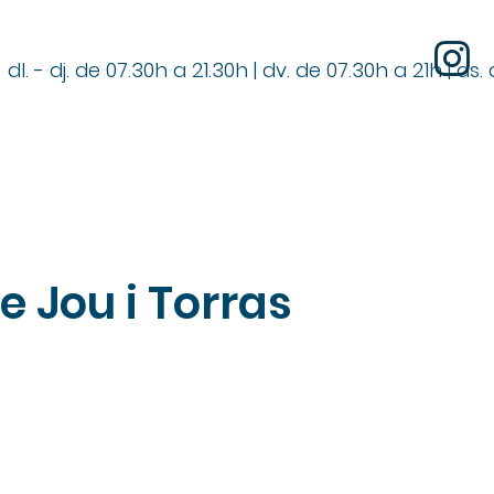
dl. - dj. de 07.30h a 21.30h | dv. de 07.30h a 21h | ds
e Jou i Torras