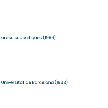
b
s àrees específiques (1996).
Preguntes freqüents
Treballa amb nosaltres
. Universitat de Barcelona (1983).
Polítiques i avís legal
Comunicació