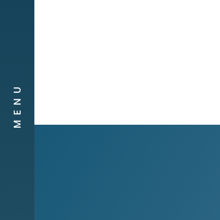
Companyies
Contacte
MENU
Canal de
Denúncies