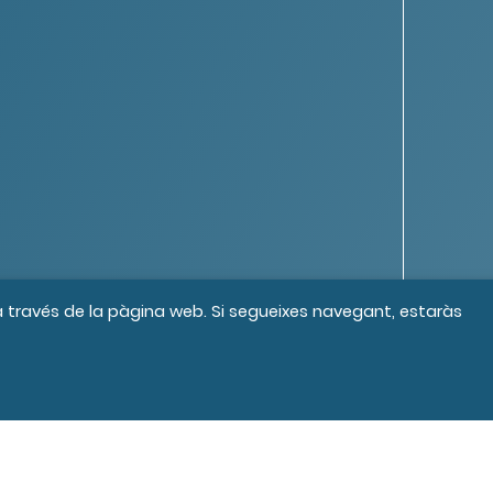
 a través de la pàgina web. Si segueixes navegant, estaràs
s els drets reservats
Crèdits