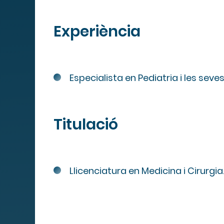
Experiència
Mapa We
Especialista en Pediatria i les seve
MIPS
Titulació
Quadre de serveis
Llicenciatura en Medicina i Cirurgia
Serveis
Obra social