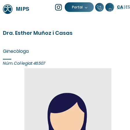
CA
|
ES
93 805 04
Calend
Portal
Dra. Esther Muñoz i Casas
Ginecòloga
Núm. Col·legiat 46.507