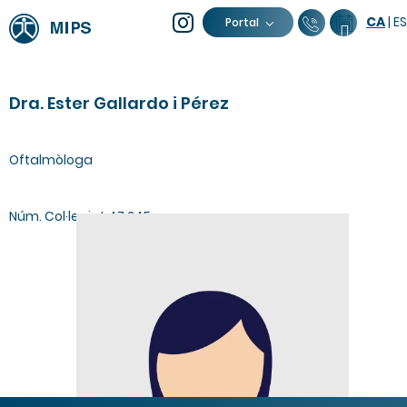
CA
|
ES
93 805 04
Calend
Portal
Dra. Ester Gallardo i Pérez
Oftalmòloga
Núm. Col·legiat 47.245