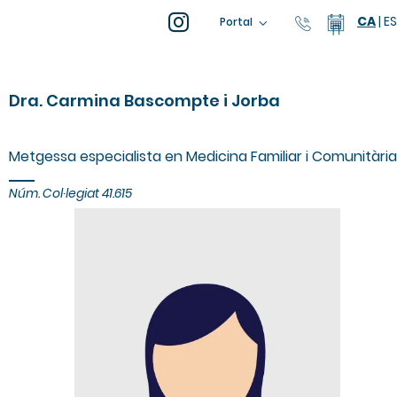
CA
|
ES
93 805 04
Calend
Portal
Dra. Carmina Bascompte i Jorba
Metgessa especialista en Medicina Familiar i Comunitària
Núm.
Col·legiat
41.615