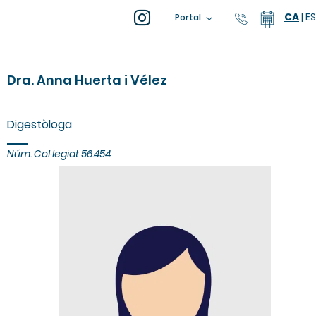
CA
|
ES
93 805 04
Calend
Portal
Dra. Anna Huerta i Vélez
Digestòloga
Núm. Col·legiat 56.454