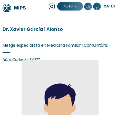
CA
|
ES
93 805 04
Calend
Portal
Dr. Xavier García i Alonso
Metge especialista en Medicina Familiar i Comunitària
Núm. Col·legiat 34.377