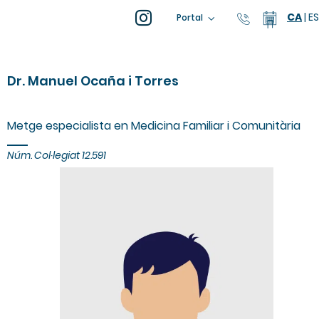
CA
|
ES
93 805 04
Calend
Portal
Dr. Manuel Ocaña i Torres
Metge especialista en Medicina Familiar i Comunitària
Núm. Col·legiat
12.591