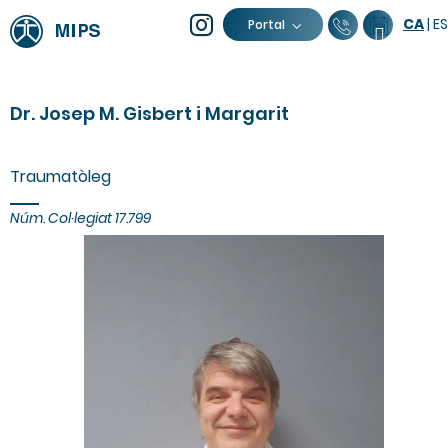
CA
|
ES
93 805 04
Calend
Portal
Dr. Josep M. Gisbert i Margarit
Traumatòleg
Núm. Col·legiat
17.799