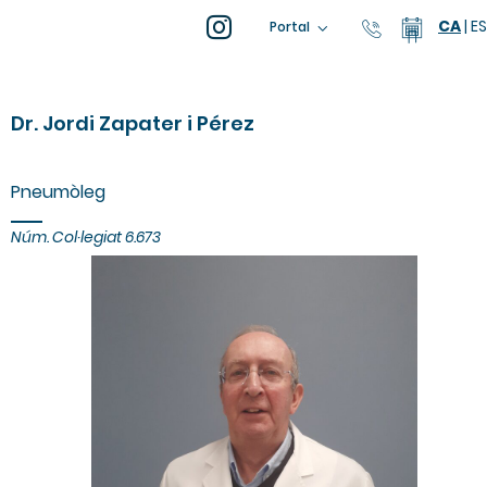
CA
|
ES
93 805 04
Calend
Portal
Dr. Jordi Zapater i Pérez
Pneumòleg
Núm. Col·legiat
6.673