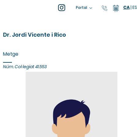
CA
|
ES
93 805 04
Calend
Portal
Dr. Jordi Vicente i Rico
Metge
Núm. Col·legiat
41.553