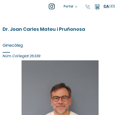
CA
|
ES
93 805 04
Calend
Portal
Dr. Joan Carles Mateu i Pruñonosa
Ginecòleg
Núm. Col·legiat
26.339