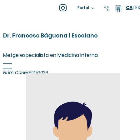
CA
|
ES
93 805 04
Calend
Portal
Dr. Francesc Báguena i Escolano
Metge especialista en Medicina Interna
Núm. Col·legiat 16.029