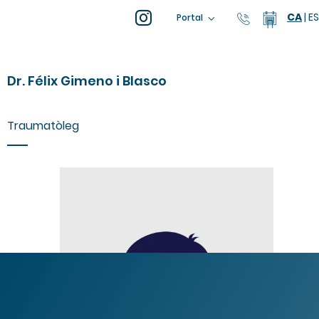
CA
|
ES
93 805 04
Calend
Portal
Dr. Félix Gimeno i Blasco
Traumatòleg