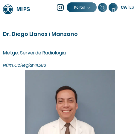
CA
|
ES
93 805 04
Calend
Portal
Dr. Diego Llanos i Manzano
Metge. Servei de Radiologia
Núm. Col·legiat
41.583