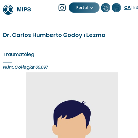
CA
|
ES
93 805 04
Calend
Portal
Dr. Carlos Humberto Godoy i Lezma
Traumatòleg
Núm. Col·legiat 69.097