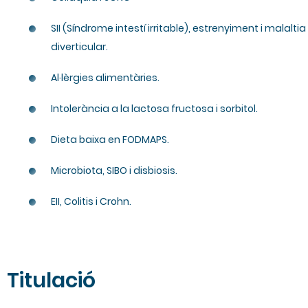
SII
(Síndrome intestí irritable), estrenyiment i malaltia
diverticular.
Al·lèrgies alimentàries.
Intolerància a la lactosa fructosa i sorbitol.
Dieta baixa en
FODMAPS
.
Microbiota,
SIBO
i
disbiosis
.
EII
, Colitis i Crohn.
Titulació