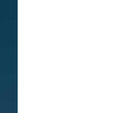
Mapa We
MIPS
Quadre de serveis
Serveis
Obra social