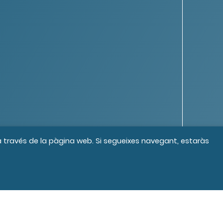
 a través de la pàgina web. Si segueixes navegant, estaràs
s els drets reservats
Crèdits