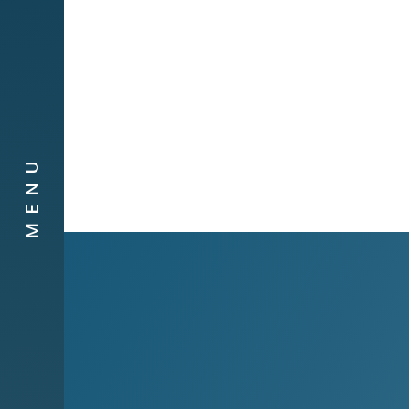
Companyies
Contacte
MENU
Canal de
Denúncies