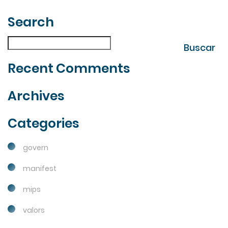
Search
| Fes la teva cerca
Buscar
Buscar
Recent Comments
Archives
Categories
govern
manifest
mips
valors