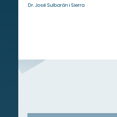
Quadre de serveis
Dr. José Sulbarán i Sierra
Serveis
Obra social
Companyies
Contacte
Canal de
Denúncies