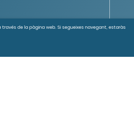
 a través de la pàgina web. Si segueixes navegant, estaràs
s els drets reservats
Crèdits