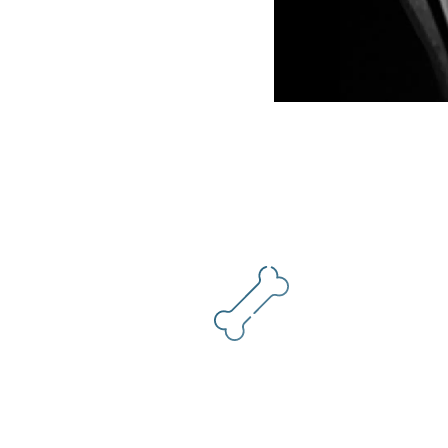
b
Preguntes freqüents