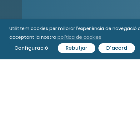
Utilitzem cookies per millorar l’experiència de navegació
política de cookies
acceptant la nostra
© MIPS Fundació Privada, 2019
Tot
Configuració
Rebutjar
D´acord