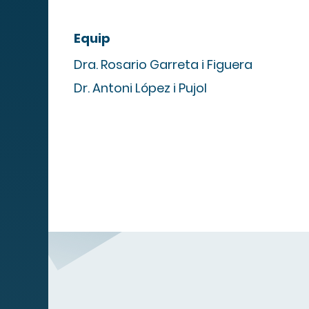
Equip
Dra. Rosario Garreta i Figuera
Dr. Antoni López i Pujol
Mapa We
MIPS
Quadre de serveis
Serveis