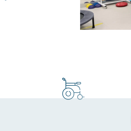
b
Preguntes freqüents
Treballa amb nosaltres
Polítiques i avís legal