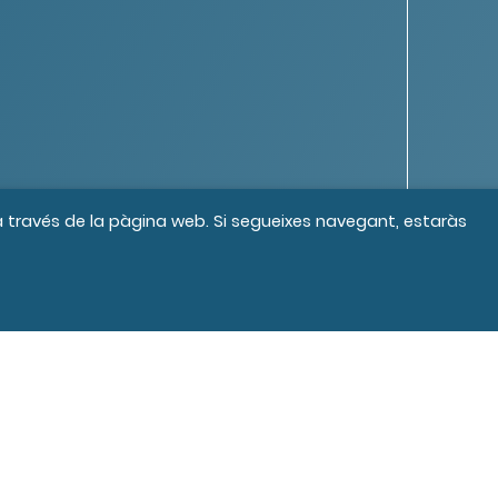
 a través de la pàgina web. Si segueixes navegant, estaràs
s els drets reservats
Crèdits