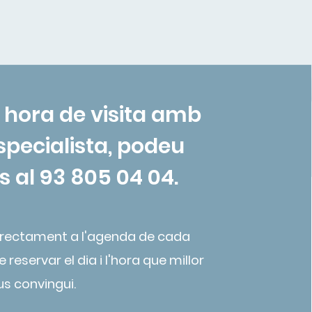
Comunicació
WhatsApp
 hora de visita amb
Transparència
especialista, podeu
 al 93 805 04 04.
irectament a l'agenda de cada
 reservar el dia i l'hora que millor
us convingui.