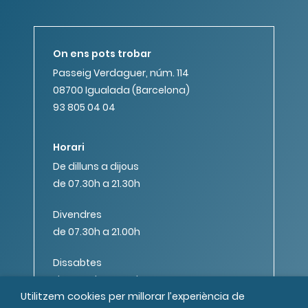
On ens pots trobar
Passeig Verdaguer, núm. 114
08700 Igualada (Barcelona)
93 805 04 04
Horari
De dilluns a dijous
de 07.30h a 21.30h
Divendres
de 07.30h a 21.00h
Dissabtes
de 08.00h a 14.00h
Utilitzem cookies per millorar l’experiència de