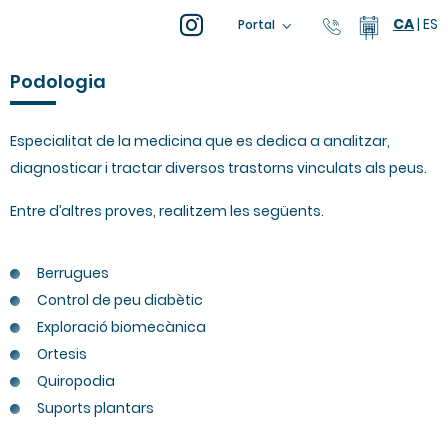
CA
|
ES
93 805 04 0
Calendar
Portal
Podologia
Especialitat de la medicina que es dedica a analitzar,
diagnosticar i tractar diversos trastorns vinculats als peus.
Entre d’altres proves, realitzem les següents.
Berrugues
Control de peu diabètic
Exploració biomecànica
Ortesis
Quiropodia
Suports plantars