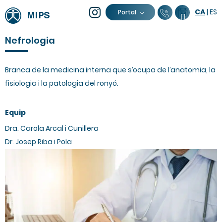
CA
|
ES
93 805 04 0
Calendar
Portal
Nefrologia
Branca de la medicina interna que s’ocupa de l’anatomia, la
fisiologia i la patologia del ronyó.
Equip
Dra. Carola Arcal i Cunillera
Dr. Josep Riba i Pola