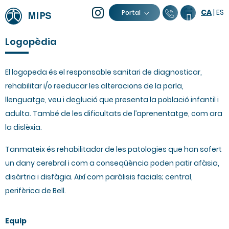
CA
|
ES
93 805 04 0
Calendar
Portal
Logopèdia
El logopeda és el responsable sanitari de diagnosticar,
rehabilitar i/o reeducar les alteracions de la parla,
llenguatge, veu i deglució que presenta la població infantil i
adulta. També de les dificultats de l’aprenentatge, com ara
la dislèxia.
Tanmateix és rehabilitador de les patologies que han sofert
un dany cerebral i com a conseqüència poden patir afàsia,
disàrtria i disfàgia. Així com paràlisis facials; central,
perifèrica de Bell.
Equip