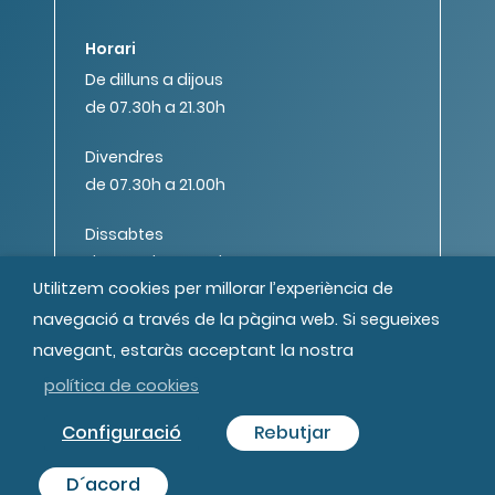
Horari
De dilluns a dijous
de 07.30h a 21.30h
Divendres
de 07.30h a 21.00h
Dissabtes
de 08.00h a 14.00h
Utilitzem cookies per millorar l’experiència de
navegació a través de la pàgina web. Si segueixes
navegant, estaràs acceptant la nostra
política de cookies
© MIPS Fundació Privada, 2019
Configuració
Rebutjar
Tots els drets reservats
Crèdits
D´acord