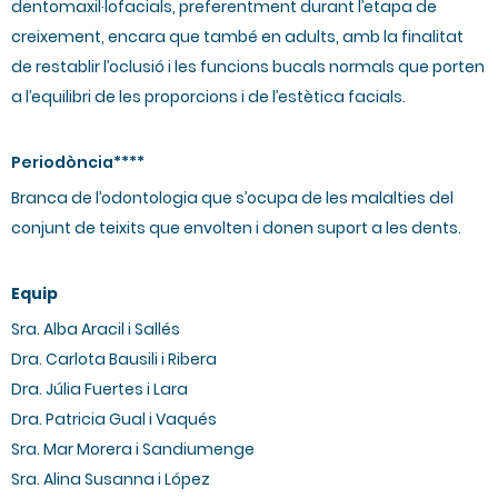
dentomaxil·lofacials, preferentment durant l’etapa de
creixement, encara que també en adults, amb la finalitat
de restablir l’oclusió i les funcions bucals normals que porten
a l’equilibri de les proporcions i de l’estètica facials.
Periodòncia****
Branca de l’odontologia que s’ocupa de les malalties del
conjunt de teixits que envolten i donen suport a les dents.
Equip
Sra. Alba Aracil i Sallés
Dra. Carlota Bausili i Ribera
Dra. Júlia Fuertes i Lara
Dra. Patricia Gual i Vaqués
Sra. Mar Morera i Sandiumenge
Sra. Alina Susanna i López