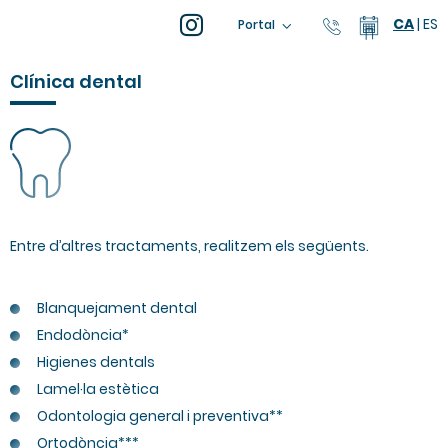
CA
|
ES
93 805 04 0
Calendar
Portal
Clínica dental
Entre d’altres tractaments, realitzem els següents.
Blanquejament dental
Endodòncia*
Higienes dentals
Lamel·la estètica
Odontologia general i preventiva**
Ortodòncia***