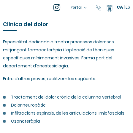
CA
|
ES
93 805 04 0
Calendar
Portal
Clínica del dolor
Especialitat dedicada a tractar processos dolorosos
mitjançant farmacoteràpia i l’aplicació de tècniques
específiques mínimament invasives. Forma part del
departament d’anestesiologia.
Entre d’altres proves, realitzem les següents.
Tractament del dolor crònic de la columna vertebral
Dolor neuropàtic
Infiltracions espinals, de les articulacions i miofascials
Ozonoteràpia