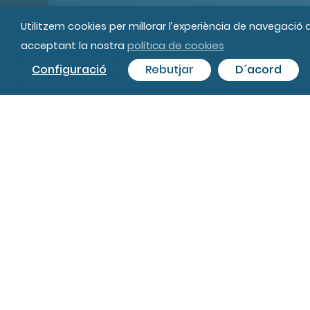
Utilitzem cookies per millorar l’experiència de navegació
política de cookies
acceptant la nostra
© MIPS Fundació Privada, 2019
Tot
Configuració
Rebutjar
D´acord