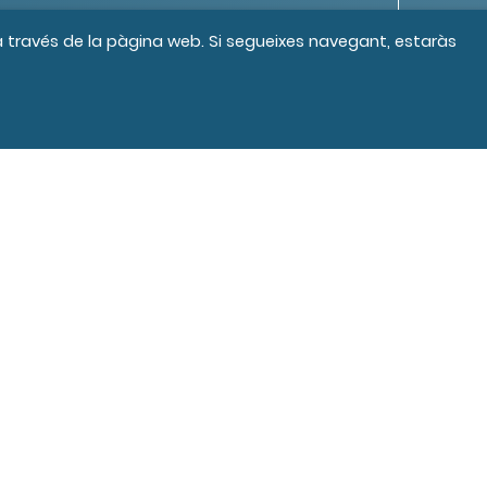
 a través de la pàgina web. Si segueixes navegant, estaràs
s els drets reservats
Crèdits