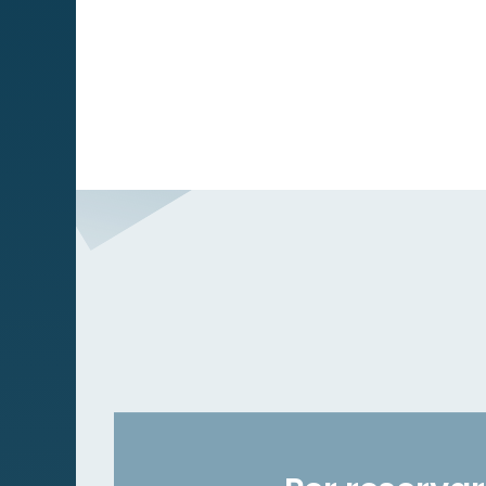
Serveis
Obra social
Companyies
Contacte
Canal de
Denúncies