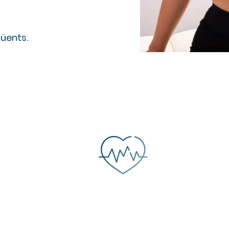
güents.
b
Preguntes freqüents
Treballa amb nosaltres