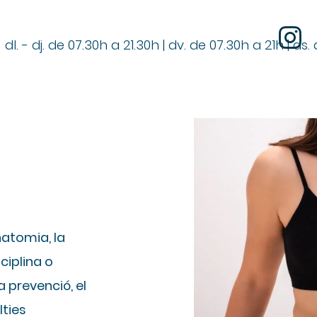
dl. - dj. de 07.30h a 21.30h | dv. de 07.30h a 21h | ds
natomia, la
sciplina o
 prevenció, el
lties