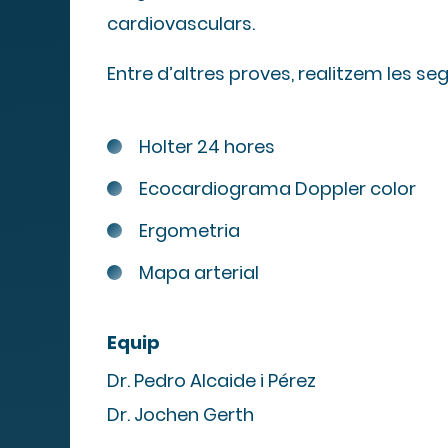
cardiovasculars.
Entre d’altres proves, realitzem les se
Holter 24 hores
Ecocardiograma Doppler color
Mapa We
Ergometria
Mapa arterial
Equip
MIPS
Dr. Pedro Alcaide i Pérez
Dr. Jochen Gerth
Quadre de serveis