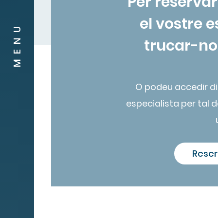
Per reservar
el vostre 
MENU
trucar-nos
O podeu accedir d
especialista per tal de
Reser