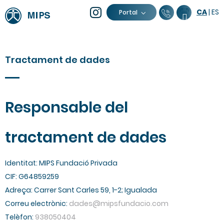
CA
|
ES
93 805 04 0
Calendar
Portal
Tractament de dades
Responsable del
tractament de dades
Identitat: MIPS Fundació Privada
CIF: G64859259
Adreça: Carrer Sant Carles 59, 1-2; Igualada
Correu electrònic:
dades@mipsfundacio.com
Telèfon:
938050404