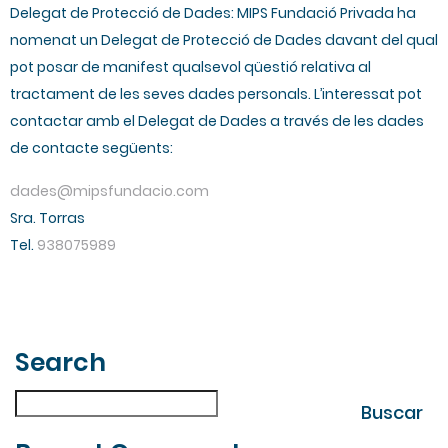
Delegat de Protecció de Dades: MIPS Fundació Privada ha
nomenat un Delegat de Protecció de Dades davant del qual
pot posar de manifest qualsevol qüestió relativa al
tractament de les seves dades personals. L’interessat pot
contactar amb el Delegat de Dades a través de les dades
de contacte següents:
dades@mipsfundacio.com
Sra. Torras
Tel.
938075989
Search
| Fes la teva cerca
Buscar
Buscar