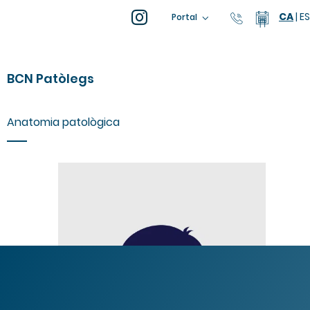
CA
|
ES
93 805 04
Calend
Portal
BCN Patòlegs
Anatomia patològica