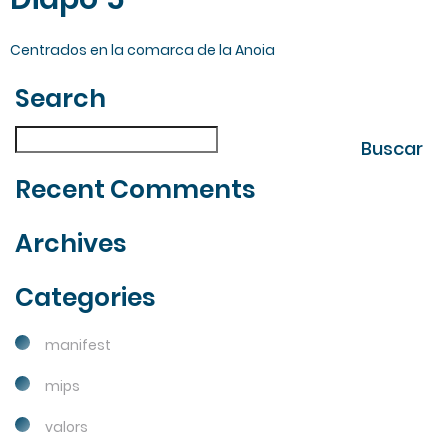
Centrados en la comarca de la Anoia
Search
| Fes la teva cerca
Buscar
Buscar
Recent Comments
Archives
Categories
manifest
mips
valors