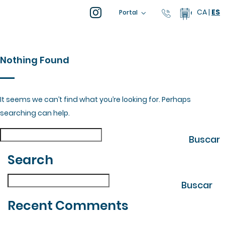
CA
|
ES
93 805 04 0
Calendar
Portal
Nothing Found
It seems we can’t find what you’re looking for. Perhaps
searching can help.
| Fes la teva cerca
Buscar
Buscar
Search
| Fes la teva cerca
Buscar
Buscar
Recent Comments