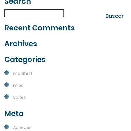
Search
| Fes la teva cerca
Buscar
Buscar
Recent Comments
Archives
Categories
manifest
mips
valors
Meta
Acceder