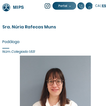
CA
|
ES
93 805 04 
Calenda
Portal
Sra. Núria Rafecas Muns
Podóloga
Núm. Colegiado 1.631