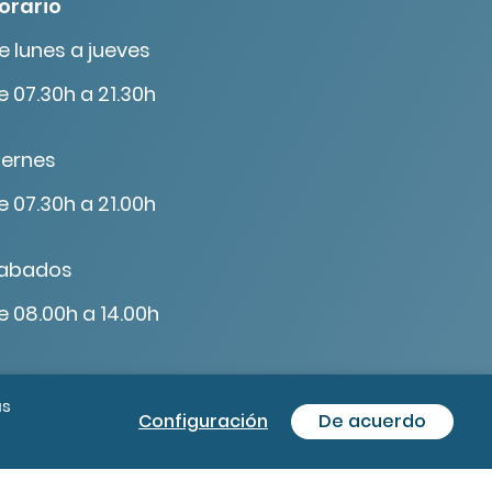
orario
e lunes a jueves
e 07.30h a 21.30h
iernes
e 07.30h a 21.00h
abados
e 08.00h a 14.00h
ás
Configuración
De acuerdo