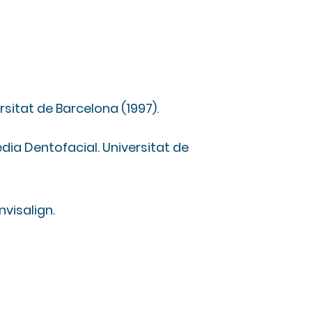
b
sitat de Barcelona (1997).
ia Dentofacial. Universitat de
Preguntas frecuentes
nvisalign.
Trabaja con nosotros
Políticas y aviso legal
Comunicación