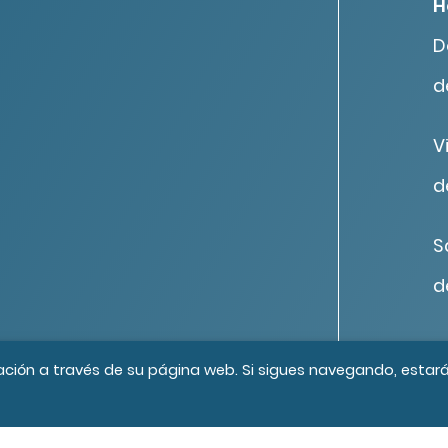
H
D
d
V
d
S
d
os los derechos reservados
Créditos
ación a través de su página web. Si sigues navegando, estar