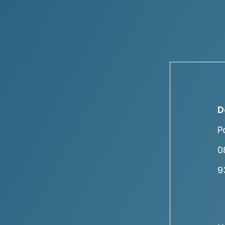
D
P
0
9