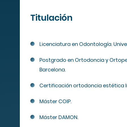
Titulación
Mapa We
Licenciatura en Odontología. Univer
Postgrado en Ortodoncia y Ortoped
MIPS
Barcelona.
Certificación ortodoncia estética I
Cuadro de
servicios
Máster COIP.
Servicios
Máster DAMON.