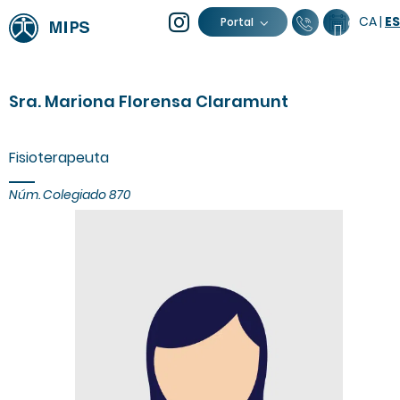
CA
|
ES
93 805 04 
Calenda
Portal
Sra. Mariona Florensa Claramunt
Fisioterapeuta
Núm. Colegiado 870