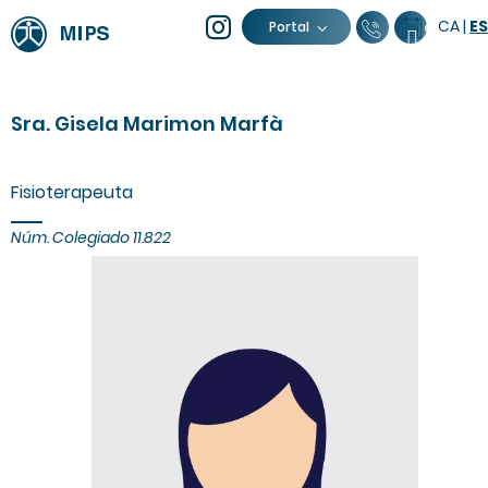
CA
|
ES
93 805 04 
Calenda
Portal
Sra. Gisela Marimon Marfà
Fisioterapeuta
Núm. Colegiado 11.822