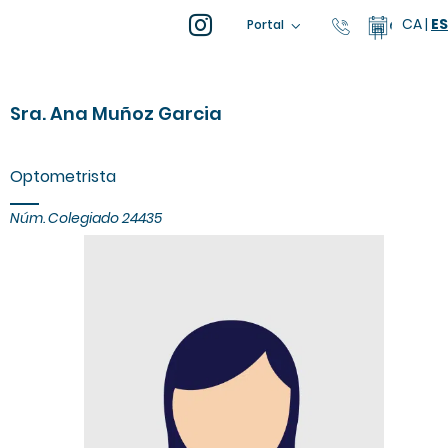
CA
|
ES
93 805 04 
Calenda
Portal
Sra. Ana Muñoz Garcia
Optometrista
Núm. Colegiado 24435