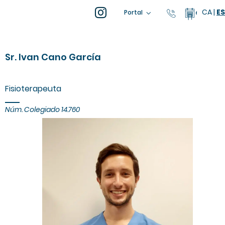
CA
|
ES
93 805 04 
Calenda
Portal
Sr. Ivan Cano García
Fisioterapeuta
Núm. Colegiado 14.760