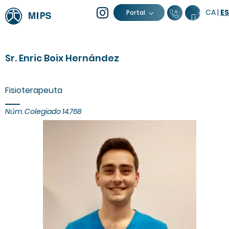
CA
|
ES
93 805 04 
Calenda
Portal
Sr. Enric Boix Hernández
Fisioterapeuta
Núm. Colegiado 14.768